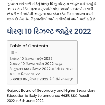
ગુજરાત સેકેન્ડરી બોર્ડનું ધોરણ 10 નુ પરિણામ જાહેર થઈ રહ્યું છે.
આ વખતે બોર્ડમાં પ્રથમ ક્રમાંકે કોણ આવશે ? છોકરો કે પછી
છોકરી ? તે અંગેની આતુરતા પણ જેમ જેમ દિવસ આગળ ધપતો
જાય છે તેમ તેમ વિદ્યાર્થીઓ અને વાલીઓમાં વધતી જઈ રહી છે.
ધોરણ 10 રિઝલ્ટ જાહેર 2022
Table of Contents
ધોરણ 10 રિઝલ્ટ જાહેર 2022
ધોરણ 10 રિઝલ્ટ તારીખ 2022 જાહેર
ગુજરાત SSC રીઝલ્ટ 2022 માટેની વેબસાઇટ
SSC રિઝલ્ટ 2022
GSEB 10નું રિઝલ્ટ 2022 કેવી રીતે તપાસવું?
Gujarat Board of Secondary and Higher Secondary
Education is likely to announce GSEB SSC Result
2022 in 6th June 2022.