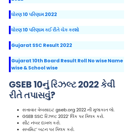
ધોરણ 10 પરિણામ 2022
ધોરણ 10 પરિણામ કઈ રીતે ચેક કરશો
Gujarat SSC Result 2022
Gujarat 10th Board Result Roll No wise Name
wise & School wise
GSEB 10નું રિઝલ્ટ 2022 કેવી
રીતે તપાસવું?
સત્તાવાર વેબસાઇટ gseb.org 2022 ની મુલાકાત લો.
GSEB SSC રિઝલ્ટ 2022’ લિંક પર ક્લિક કરો.
સીટ નંબર દાખલ કરો.
સબમિટ’ બટન પર ક્લિક કરો.