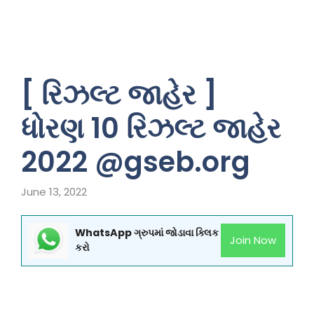
[ રિઝલ્ટ જાહેર ]
ધોરણ 10 રિઝલ્ટ જાહેર
2022 @gseb.org
June 13, 2022
WhatsApp ગ્રુપમાં જોડાવા ક્લિક
Join Now
કરો