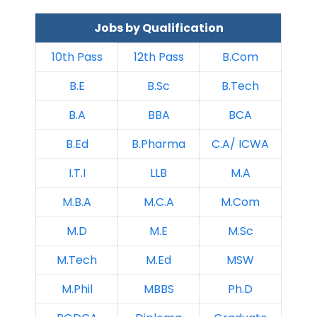
Jobs by Qualification
10th Pass
12th Pass
B.Com
B.E
B.Sc
B.Tech
B.A
BBA
BCA
B.Ed
B.Pharma
C.A/ ICWA
I.T.I
LLB
M.A
M.B.A
M.C.A
M.Com
M.D
M.E
M.Sc
M.Tech
M.Ed
MSW
M.Phil
MBBS
Ph.D