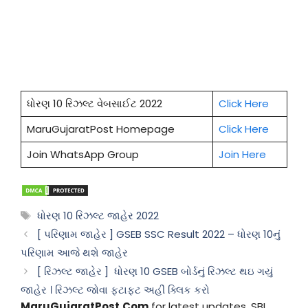
ધોરણ 10 રિઝલ્ટ વેબસાઈટ 2022
Click Here
MaruGujaratPost Homepage
Click Here
Join WhatsApp Group
Join Here
Tags
ધોરણ 10 રિઝલ્ટ જાહેર 2022
[ પરિણામ જાહેર ] GSEB SSC Result 2022 – ધોરણ 10નું
પરિણામ આજે થશે જાહેર
[ રિઝલ્ટ જાહેર ] ધોરણ 10 GSEB બોર્ડનું રિઝલ્ટ થઇ ગયું
જાહેર । રિઝલ્ટ જોવા ફટાફટ અહીં ક્લિક કરો
MaruGujaratPost.Com
for latest updates, SBI