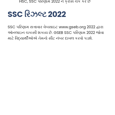
HSC, SSC પરિણામ 2022 ને ક્રોસ ચેક કરે છે
SSC રિઝલ્ટ 2022
SSC પરિણામ સત્તાવાર વેબસાઇટ www.gseb.org 2022 દ્વારા
ઑનલાઇન ચકાસી શકાય છે. GSEB SSC પરિણામ 2022 જોવા
માટે વિદ્યાર્થીઓએ તેમનો સીટ નંબર દાખલ કરવો પડશે.