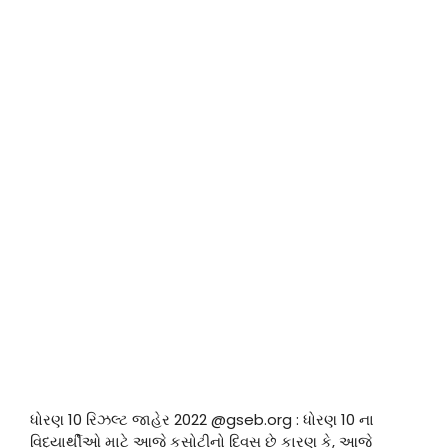
ધોરણ 10 રિઝલ્ટ જાહેર 2022 @gseb.org : ધોરણ 10 ના
વિદ્યાર્થીઓ માટે આજે કસોટીનો દિવસ છે કારણ કે, આજે