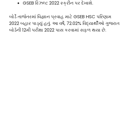
GSEB રિઝલ્ટ 2022 સ્ક્રીન પર દેખાશે.
બોર્ડે તાજેતરમાં વિજ્ઞાન પ્રવાહ માટે GSEB HSC પરિણામ
2022 બહાર પાડ્યું હતું. આ વર્ષે, 72.02% વિદ્યાર્થીઓ ગુજરાત
બોર્ડની 12મી પરીક્ષા 2022 પાસ કરવામાં સફળ થયા છે.