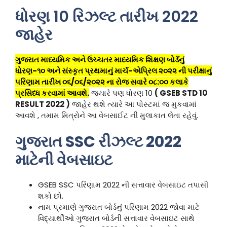
ધોરણ 10 રિઝલ્ટ તારીખ 2022
જાહેર
ગુજરાત માધ્યમિક અને ઉચ્ચતર માધ્યમિક શિક્ષણ બોર્ડનું
ધોરણ-૧૦ અને સંસ્કૃત પ્રથમાનું માર્ચ-એપ્રિલ ૨૦૨૨ ની પરીક્ષાનું
પરિણામ તારીખ ૦૬/૦૬/૨૦૨૨ ના રોજ સવારે ૦૮:૦૦ કલાકે
પ્રસિધ્ધ કરવામાં આવશે.
જયારે પણ ધોરણ 10
( GSEB STD 10
RESULT 2022 )
જાહેર થશે ત્યારે આ પોસ્ટમાં જ મુકવામાં
આવશે , તમામ મિત્રોને આ વેબસાઈટ ની મુલાકાત લેતા રહેવું.
ગુજરાત SSC રીઝલ્ટ 2022
માટેની વેબસાઇટ
GSEB SSC પરિણામ 2022 ની સત્તાવાર વેબસાઇટ તપાસી
શકો છો.
નામ પ્રમાણે ગુજરાત બોર્ડનું પરિણામ 2022 જોવા માટે
વિદ્યાર્થીઓ ગુજરાત બોર્ડની સત્તાવાર વેબસાઇટ સાથે